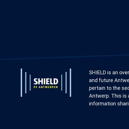
Extended
Footer
Extended
SHIELD is an over
System
System
and future Antwer
pertain to the sec
Branding
Branding
Antwerp. This is 
information shari