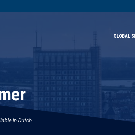
GLOBAL S
imer
ilable in Dutch