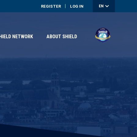
User
EN
REGISTER
LOG IN
accou
menu
HIELD NETWORK
ABOUT SHIELD