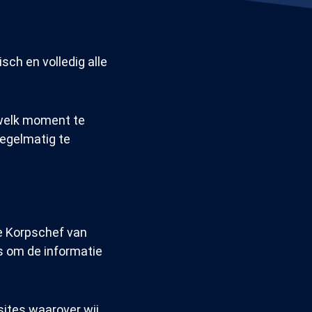
ch en volledig alle
 welk moment te
regelmatig te
e Korpschef van
ns om de informatie
ites waarover wij