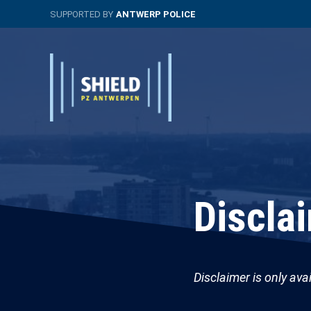
Skip
SUPPORTED BY
ANTWERP POLICE
to
main
content
Extended
Main
System
navigation
Branding
Discla
Disclaimer is only ava